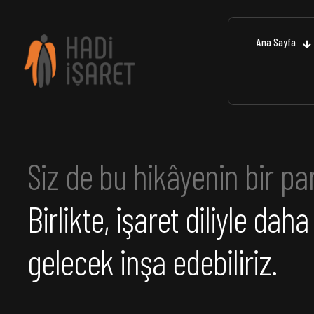
Ana Sayfa
Siz de bu hikâyenin bir pa
Birlikte, işaret diliyle dah
gelecek inşa edebiliriz.