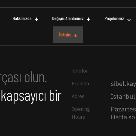
Hakkımızda
Değişim Alanlarımız
Projelerimiz
İletişim
rçası olun.
Telefon
sibel.ka
E-posta
a kapsayıcı bir
İstanbul
Adres
Pazartes
Opening
Hafta son
Hours