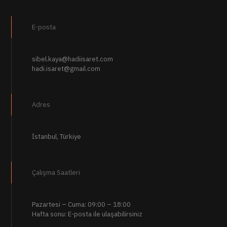
E-posta
sibel.kaya@hadiisaret.com
hadi.isaret@gmail.com
Adres
İstanbul, Türkiye
Çalışma Saatleri
Pazartesi – Cuma: 09:00 – 18:00
Hafta sonu: E-posta ile ulaşabilirsiniz